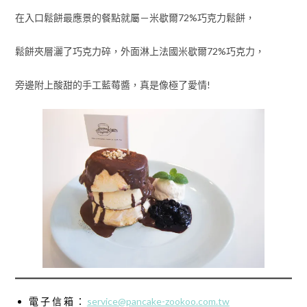
在入口鬆餅最應景的餐點就屬－米歇爾72%巧克力鬆餅，
鬆餅夾層灑了巧克力碎，外面淋上法國米歇爾72%巧克力，
旁邊附上酸甜的手工藍莓醬，真是像極了愛情!
電 子 信 箱 ：
service@pancake-zookoo.com.tw