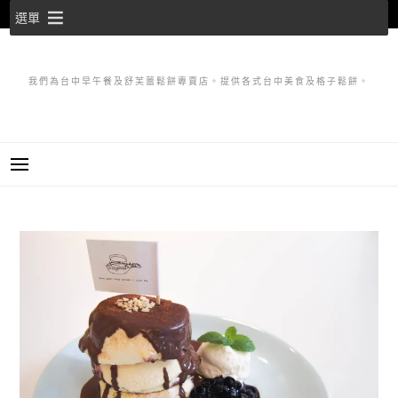
跳
選單
至
主
要
我們為台中早午餐及舒芙蕾鬆餅專賣店。提供各式台中美食及格子鬆餅。
內
容