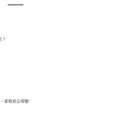
的？
，
言，索取拍立得喔!