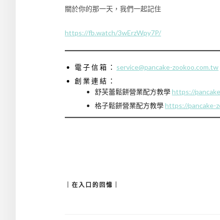
關於你的那一天，我們一起記住
https://fb.watch/3wErzWpy7P/
電 子 信 箱 ：
service@pancake-zookoo.com.tw
創 業 連 結 ：
舒芙蕾鬆餅營業配方教學
https://pancak
格子鬆餅營業配方教學
https://pancake-
｜在入口的回憶｜
文
章