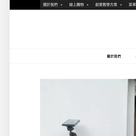
跳
關於我們
線上購物
創業教學方案
菜單
至
主
要
內
容
關於我們