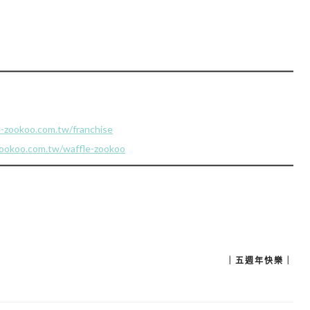
e-zookoo.com.tw/franchise
zookoo.com.tw/waffle-zookoo
｜五週年快樂｜