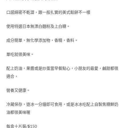
口感綿密不乾澀，跟一般扎實的美式鬆餅不一樣
使用特選日本無漂白麵粉及上白糖。
成分簡單，無化學添加物，香精，香料。
單吃就很美味。
配上奶油，果醬或是炒蛋當早餐點心，小朋友的最愛，鹹甜都很
適合，
營養又健康。
冷藏保存，退冰一分鐘即可食用，或是冰冰吃配上自製焦糖鮮奶
油都很美味喔
每盒十片裝/$150