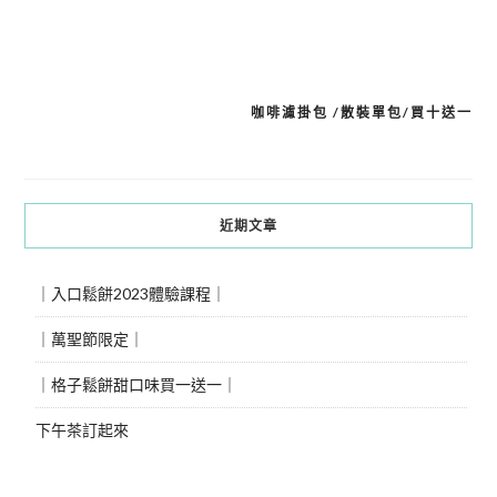
咖啡濾掛包 /散裝單包/買十送一
文
章
導
近期文章
覽
｜入口鬆餅2023體驗課程｜
｜萬聖節限定｜
｜格子鬆餅甜口味買一送一｜
下午茶訂起來