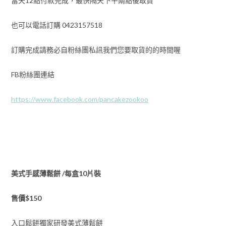
當天12點付款完成，最快隔天下午兩點後取貨
數
量
也可以電話訂購 0423157518
訂購完成請務必自粉絲團私訊我們您要取貨的的時間喔
FB粉絲團連結
https://www.facebook.com/pancakezookoo
美式手感薄鬆餅 /每盒10片裝
售價$150
入口鬆餅獨家研發美式薄鬆餅