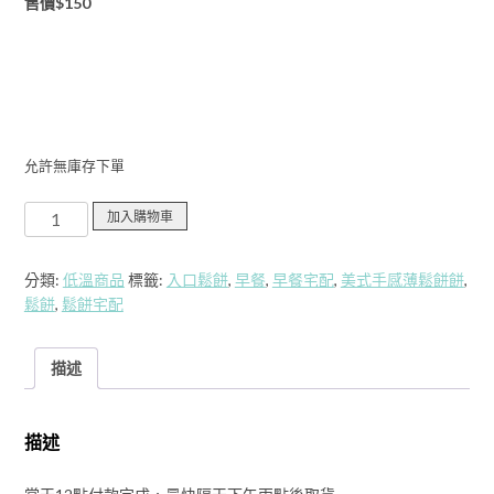
售價$150
NT$180。
NT$150。
允許無庫存下單
美
加入購物車
式
手
分類:
低溫商品
標籤:
入口鬆餅
,
早餐
,
早餐宅配
,
美式手感薄鬆餅餅
,
感
鬆餅
,
鬆餅宅配
薄
鬆
餅/10
描述
片
裝/
售
描述
價
150