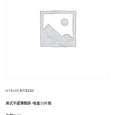
原
目
NT$
180
NT$
150
始
前
美式手感薄鬆餅 /每盒10片裝
價
價
格：
格：