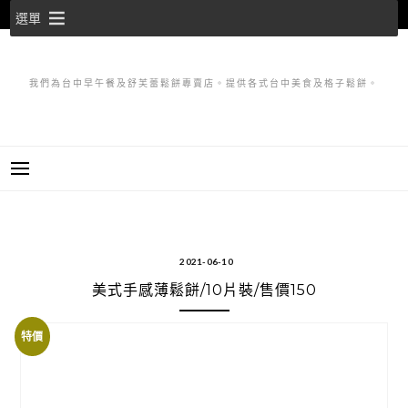
跳
選單
至
主
要
我們為台中早午餐及舒芙蕾鬆餅專賣店。提供各式台中美食及格子鬆餅。
內
容
2021-06-10
美式手感薄鬆餅/10片裝/售價150
特價